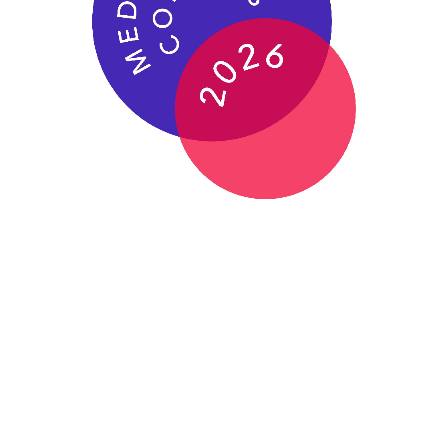
Graag informeren wij u dat de 24e editie van het
Mededingingscongres plaatsvindt op
donderdag 8
oktober 2026.
De geopolitieke spanningen in de wereld blijven
toenemen en stellen ook toezichthouders voor
ongekende uitdagingen. In deze context speelt objectief
en effectief toezicht een cruciale rol bij het waarborgen
van betrouwbare en goed functionerende markten en een
veerkrachtige Nederlandse economie. Wij zijn tegen
deze achtergrond verheugd dat
Laura van Geest
,
voorzitter van de Autoriteit Financiële Markten (AFM), de